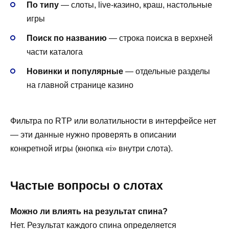
По типу
— слоты, live-казино, краш, настольные
игры
Поиск по названию
— строка поиска в верхней
части каталога
Новинки и популярные
— отдельные разделы
на главной странице казино
Фильтра по RTP или волатильности в интерфейсе нет
— эти данные нужно проверять в описании
конкретной игры (кнопка «i» внутри слота).
Частые вопросы о слотах
Можно ли влиять на результат спина?
Нет. Результат каждого спина определяется