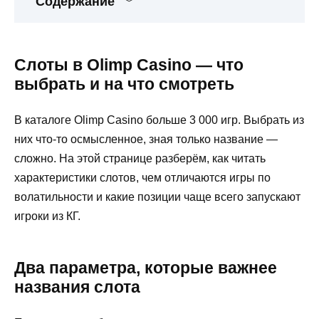
Содержание
Слоты в Olimp Casino — что
выбрать и на что смотреть
В каталоге Olimp Casino больше 3 000 игр. Выбрать из
них что-то осмысленное, зная только название —
сложно. На этой странице разберём, как читать
характеристики слотов, чем отличаются игры по
волатильности и какие позиции чаще всего запускают
игроки из КГ.
Два параметра, которые важнее
названия слота