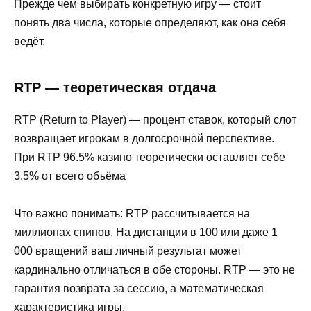
Прежде чем выбирать конкретную игру — стоит
понять два числа, которые определяют, как она себя
ведёт.
RTP — теоретическая отдача
RTP (Return to Player) — процент ставок, который слот
возвращает игрокам в долгосрочной перспективе.
При RTP 96.5% казино теоретически оставляет себе
3.5% от всего объёма
Что важно понимать: RTP рассчитывается на
миллионах спинов. На дистанции в 100 или даже 1
000 вращений ваш личный результат может
кардинально отличаться в обе стороны. RTP — это не
гарантия возврата за сессию, а математическая
характеристика игры.