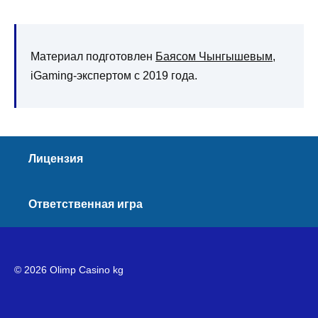
Материал подготовлен
Баясом Чынгышевым
,
iGaming-экспертом с 2019 года.
Лицензия
Ответственная игра
© 2026 Olimp Casino kg
Олимп Казино
: Особенности, Бонусы и Игры в 2025 году
Olymp
Olimp Casino KG
Olimp Casino Tr
- Resmi web sitesi. Kayıt ve giriş