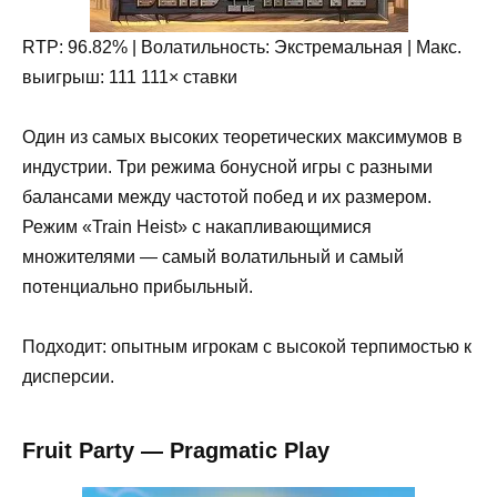
RTP: 96.82% | Волатильность: Экстремальная | Макс.
выигрыш: 111 111× ставки
Один из самых высоких теоретических максимумов в
индустрии. Три режима бонусной игры с разными
балансами между частотой побед и их размером.
Режим «Train Heist» с накапливающимися
множителями — самый волатильный и самый
потенциально прибыльный.
Подходит: опытным игрокам с высокой терпимостью к
дисперсии.
Fruit Party — Pragmatic Play